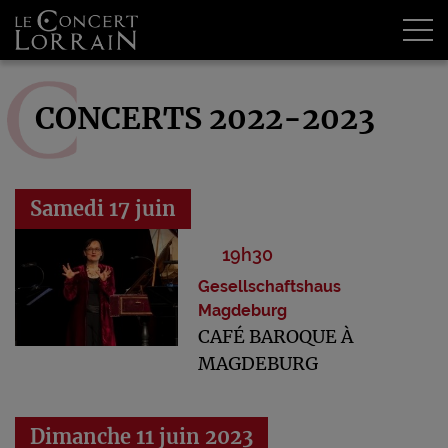
Tog
CONCERTS 2022-2023
Samedi 17 juin
19h30
Gesellschaftshaus
Magdeburg
CAFÉ BAROQUE À
MAGDEBURG
Dimanche 11 juin 2023