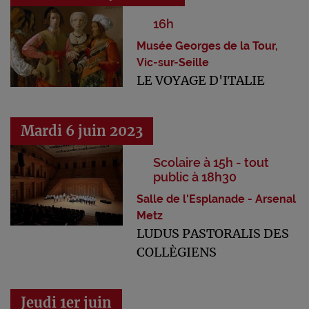
16h
Musée Georges de la Tour,
Vic-sur-Seille
LE VOYAGE D'ITALIE
Mardi 6 juin 2023
Scolaire à 15h - tout
public à 18h30
Salle de l'Esplanade - Arsenal
Metz
LUDUS PASTORALIS DES
COLLÈGIENS
Jeudi 1er juin