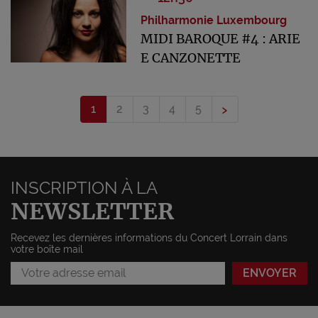
Philharmonie Luxembourg
MIDI BAROQUE #4 : ARIE
E CANZONETTE
›
1
2
3
4
5
INSCRIPTION À LA
NEWSLETTER
Recevez les dernières informations du Concert Lorrain dans
votre boîte mail