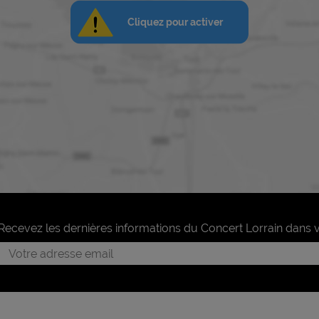
Cliquez pour activer
Recevez les dernières informations du Concert Lorrain dans v