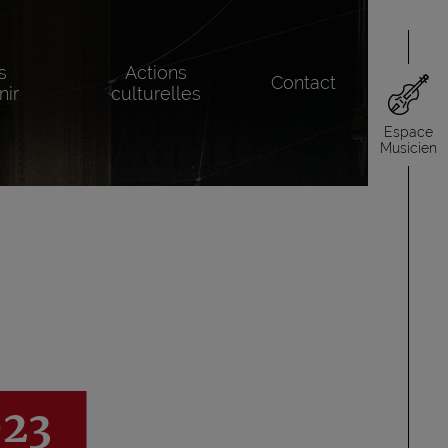
s
Actions
Contact
nir
culturelles
Espace
Musicien
023