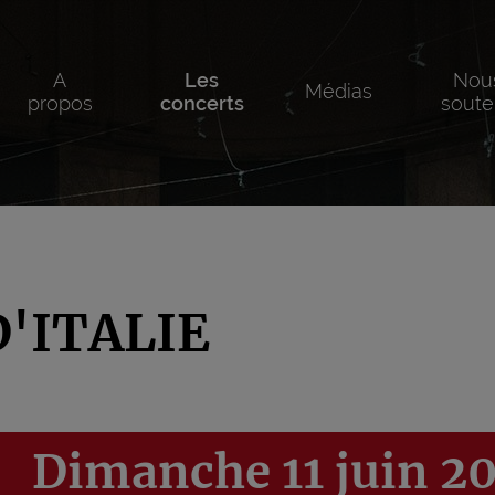
A
Les
Nou
Médias
propos
concerts
soute
D'ITALIE
Dimanche 11 juin 2