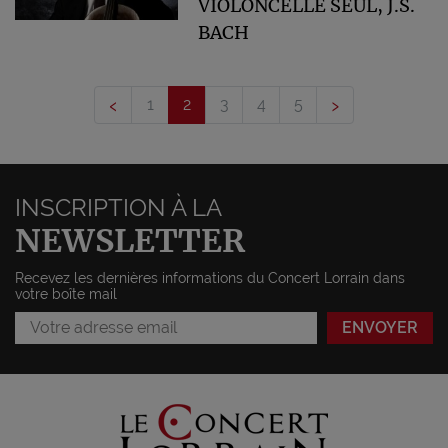
VIOLONCELLE SEUL, J.S.
BACH
‹
›
1
2
3
4
5
INSCRIPTION À LA
NEWSLETTER
Recevez les dernières informations du Concert Lorrain dans
votre boîte mail