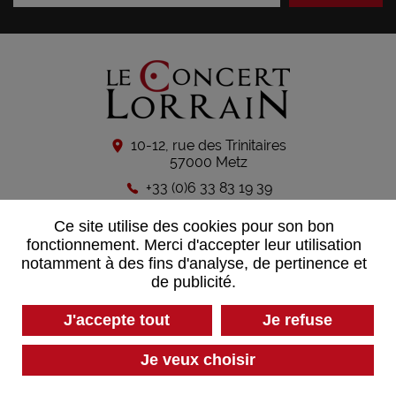
10-12, rue des Trinitaires
57000 Metz
+33 (0)6 33 83 19 39
Ce site utilise des cookies pour son bon
CONTACTEZ-NOUS
fonctionnement. Merci d'accepter leur utilisation
notamment à des fins d'analyse, de pertinence et
de publicité.
Suivez-nous sur les réseaux sociaux
J'accepte tout
Je refuse
Je veux choisir
Mentions légales
Données personnelles
Plan du site