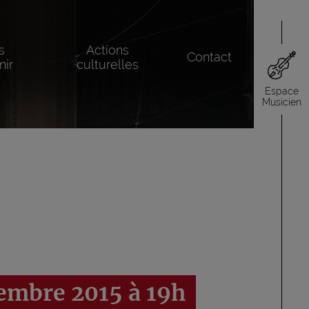
s
Actions
Contact
nir
culturelles
Espace
Musicien
embre 2015 à 19h