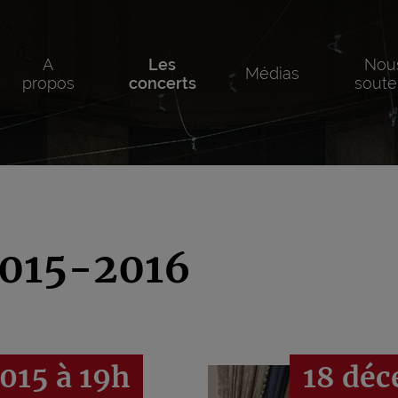
A
Les
Nou
Médias
propos
concerts
soute
015-2016
015 à 19h
18 déc