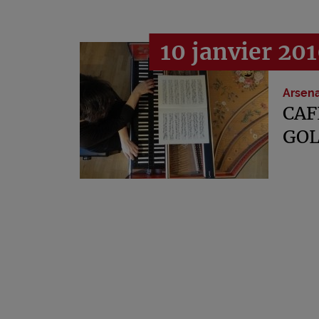
10 janvier 201
Arsena
CAF
GOL