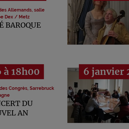
des Allemands, salle
pe Dex / Metz
É BAROQUE
6 à 18h00
 des Congrès, Sarrebruck
agne
CERT DU
VEL AN