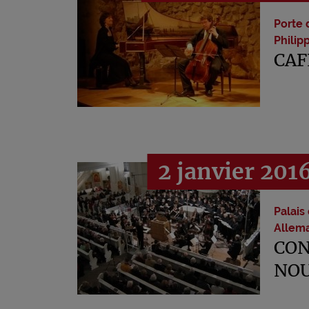
Porte 
Philip
CAF
2 janvier 201
Palais
Allem
CON
NOU