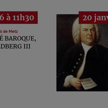
6 à 11h30
20 jan
l de Metz
É BAROQUE,
DBERG III