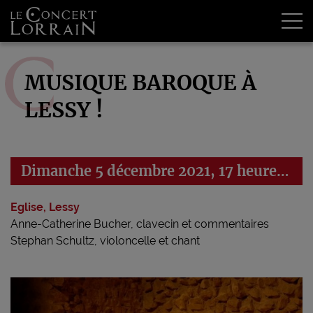
Tog
MUSIQUE BAROQUE À
LESSY !
Dimanche 5 décembre 2021, 17 heures 30
Eglise, Lessy
Anne-Catherine Bucher, clavecin et commentaires
Stephan Schultz, violoncelle et chant