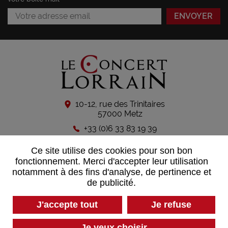
10-12, rue des Trinitaires
57000 Metz
+33 (0)6 33 83 19 39
Ce site utilise des cookies pour son bon
CONTACTEZ-NOUS
fonctionnement. Merci d'accepter leur utilisation
notamment à des fins d'analyse, de pertinence et
de publicité.
Suivez-nous sur les réseaux sociaux
J'accepte tout
Je refuse
Je veux choisir