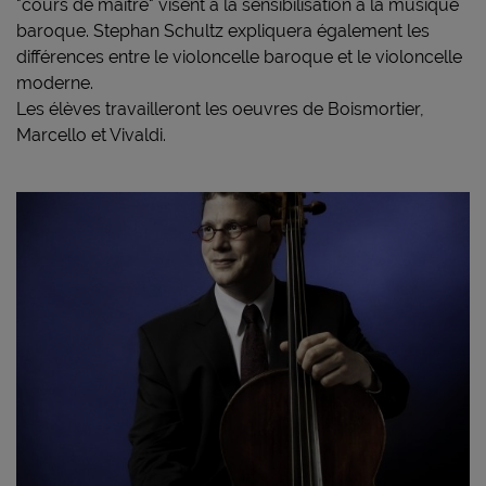
"cours de maître" visent à la sensibilisation à la musique
baroque. Stephan Schultz expliquera également les
différences entre le violoncelle baroque et le violoncelle
moderne.
Les élèves travailleront les oeuvres de Boismortier,
Marcello et Vivaldi.