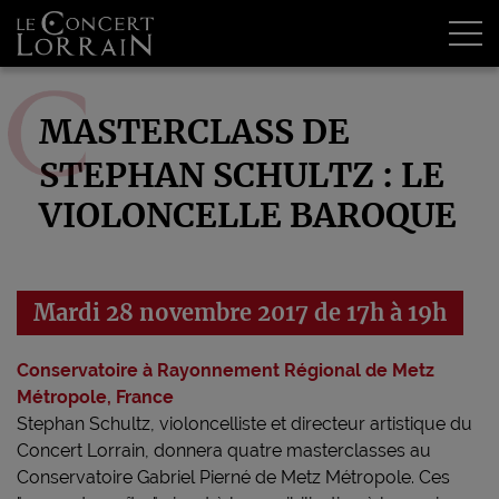
Tog
MASTERCLASS DE
STEPHAN SCHULTZ : LE
VIOLONCELLE BAROQUE
Mardi 28 novembre 2017 de 17h à 19h
Conservatoire à Rayonnement Régional de Metz
Métropole, France
Stephan Schultz, violoncelliste et directeur artistique du
Concert Lorrain, donnera quatre masterclasses au
Conservatoire Gabriel Pierné de Metz Métropole. Ces